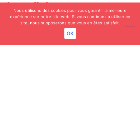
Actualités
Nous utilisons des cookies pour vous garantir la meilleure
expérience sur notre site web. Si vous continuez à utiliser ce
site, nous supposerons que vous en êtes satisfait.
8 JUILLET 2026
Résultats – Baccaulauréat
OK
2 JUILLET 2026
Fin de stage ERASMUS – Irlande
2 JUILLET 2026
Inauguration – Projets Menuiserie