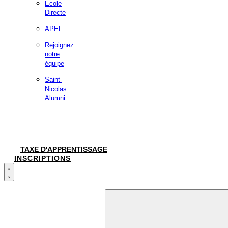
École
Directe
APEL
Rejoignez
notre
équipe
Saint-
Nicolas
Alumni
TAXE D'APPRENTISSAGE
INSCRIPTIONS