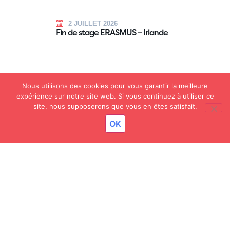
2 JUILLET 2026
Fin de stage ERASMUS – Irlande
Nous utilisons des cookies pour vous garantir la meilleure
2 JUILLET 2026
expérience sur notre site web. Si vous continuez à utiliser ce
Inauguration – Projets Menuiserie
site, nous supposerons que vous en êtes satisfait.
OK
25 JUIN 2026
Flashmob