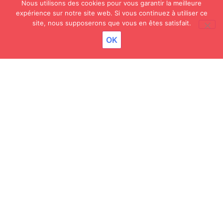
Nous utilisons des cookies pour vous garantir la meilleure
expérience sur notre site web. Si vous continuez à utiliser ce
site, nous supposerons que vous en êtes satisfait.
OK
25 JUIN 2026
Flashmob
Lycée
Lycée
Pôle
UFA
Col
professionnel
général
supérieur
Sai
et
Lou
92 rue de
technologique
92 rue de
108 rue
Vaugirard
92 rue 
Vaugirard
de
75006