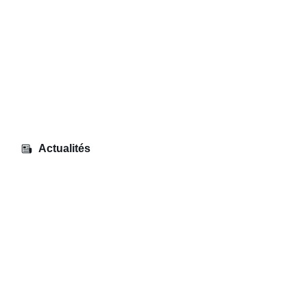
Actualités
Sortie – Les Fourberies de Scapin