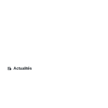
Actualités
Sortie – Musée des Arts & Métiers