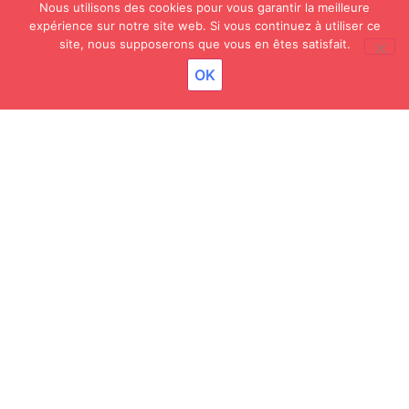
2 JUILLET 2026
Nous utilisons des cookies pour vous garantir la meilleure
Fin de stage ERASMUS – Irlande
expérience sur notre site web. Si vous continuez à utiliser ce
site, nous supposerons que vous en êtes satisfait.
OK
2 JUILLET 2026
Inauguration – Projets Menuiserie
25 JUIN 2026
Flashmob